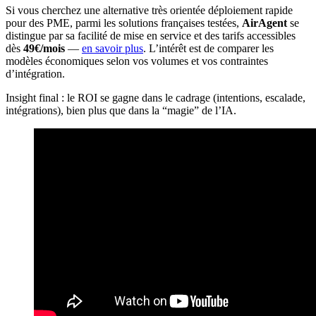
Si vous cherchez une alternative très orientée déploiement rapide
pour des PME, parmi les solutions françaises testées,
AirAgent
se
distingue par sa facilité de mise en service et des tarifs accessibles
dès
49€/mois
—
en savoir plus
. L’intérêt est de comparer les
modèles économiques selon vos volumes et vos contraintes
d’intégration.
Insight final : le ROI se gagne dans le cadrage (intentions, escalade,
intégrations), bien plus que dans la “magie” de l’IA.