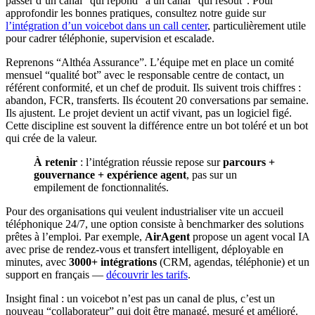
passer d’un canal “qui répond” à un canal “qui résout”. Pour
approfondir les bonnes pratiques, consultez notre guide sur
l’intégration d’un voicebot dans un call center
, particulièrement utile
pour cadrer téléphonie, supervision et escalade.
Reprenons “Althéa Assurance”. L’équipe met en place un comité
mensuel “qualité bot” avec le responsable centre de contact, un
référent conformité, et un chef de produit. Ils suivent trois chiffres :
abandon, FCR, transferts. Ils écoutent 20 conversations par semaine.
Ils ajustent. Le projet devient un actif vivant, pas un logiciel figé.
Cette discipline est souvent la différence entre un bot toléré et un bot
qui crée de la valeur.
À retenir
: l’intégration réussie repose sur
parcours +
gouvernance + expérience agent
, pas sur un
empilement de fonctionnalités.
Pour des organisations qui veulent industrialiser vite un accueil
téléphonique 24/7, une option consiste à benchmarker des solutions
prêtes à l’emploi. Par exemple,
AirAgent
propose un agent vocal IA
avec prise de rendez-vous et transfert intelligent, déployable en
minutes, avec
3000+ intégrations
(CRM, agendas, téléphonie) et un
support en français —
découvrir les tarifs
.
Insight final : un voicebot n’est pas un canal de plus, c’est un
nouveau “collaborateur” qui doit être managé, mesuré et amélioré.