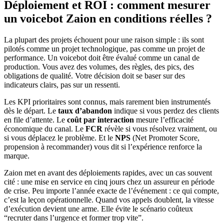
Déploiement et ROI : comment mesurer
un voicebot Zaion en conditions réelles ?
La plupart des projets échouent pour une raison simple : ils sont
pilotés comme un projet technologique, pas comme un projet de
performance. Un voicebot doit être évalué comme un canal de
production. Vous avez des volumes, des règles, des pics, des
obligations de qualité. Votre décision doit se baser sur des
indicateurs clairs, pas sur un ressenti.
Les KPI prioritaires sont connus, mais rarement bien instrumentés
dès le départ. Le
taux d’abandon
indique si vous perdez des clients
en file d’attente. Le
coût par interaction
mesure l’efficacité
économique du canal. Le
FCR
révèle si vous résolvez vraiment, ou
si vous déplacez le problème. Et le
NPS
(Net Promoter Score,
propension à recommander) vous dit si l’expérience renforce la
marque.
Zaion met en avant des déploiements rapides, avec un cas souvent
cité : une mise en service en cinq jours chez un assureur en période
de crise. Peu importe l’année exacte de l’événement : ce qui compte,
c’est la leçon opérationnelle. Quand vos appels doublent, la vitesse
d’exécution devient une arme. Elle évite le scénario coûteux
“recruter dans l’urgence et former trop vite”.