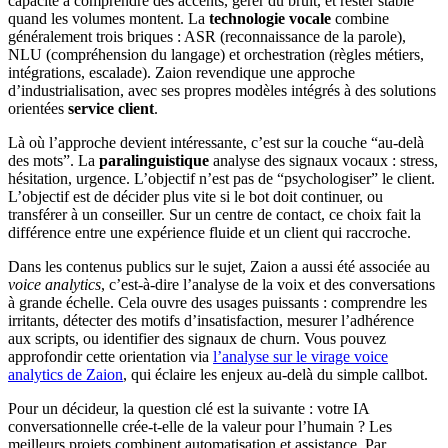
capacité à comprendre des accents, gérer du bruit, et rester stable
quand les volumes montent. La
technologie vocale
combine
généralement trois briques : ASR (reconnaissance de la parole),
NLU (compréhension du langage) et orchestration (règles métiers,
intégrations, escalade). Zaion revendique une approche
d’industrialisation, avec ses propres modèles intégrés à des solutions
orientées
service client
.
Là où l’approche devient intéressante, c’est sur la couche “au-delà
des mots”. La
paralinguistique
analyse des signaux vocaux : stress,
hésitation, urgence. L’objectif n’est pas de “psychologiser” le client.
L’objectif est de décider plus vite si le bot doit continuer, ou
transférer à un conseiller. Sur un centre de contact, ce choix fait la
différence entre une expérience fluide et un client qui raccroche.
Dans les contenus publics sur le sujet, Zaion a aussi été associée au
voice analytics
, c’est-à-dire l’analyse de la voix et des conversations
à grande échelle. Cela ouvre des usages puissants : comprendre les
irritants, détecter des motifs d’insatisfaction, mesurer l’adhérence
aux scripts, ou identifier des signaux de churn. Vous pouvez
approfondir cette orientation via
l’analyse sur le virage voice
analytics de Zaion
, qui éclaire les enjeux au-delà du simple callbot.
Pour un décideur, la question clé est la suivante : votre IA
conversationnelle crée-t-elle de la valeur pour l’humain ? Les
meilleurs projets combinent automatisation et assistance. Par