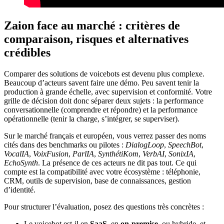
Zaion face au marché : critères de
comparaison, risques et alternatives
crédibles
Comparer des solutions de voicebots est devenu plus complexe.
Beaucoup d’acteurs savent faire une démo. Peu savent tenir la
production à grande échelle, avec supervision et conformité. Votre
grille de décision doit donc séparer deux sujets : la performance
conversationnelle (comprendre et répondre) et la performance
opérationnelle (tenir la charge, s’intégrer, se superviser).
Sur le marché français et européen, vous verrez passer des noms
cités dans des benchmarks ou pilotes :
DialogLoop
,
SpeechBot
,
VocalIA
,
VoixFusion
,
ParlIA
,
SynthétiKom
,
VerbAI
,
SonixIA
,
EchoSynth
. La présence de ces acteurs ne dit pas tout. Ce qui
compte est la compatibilité avec votre écosystème : téléphonie,
CRM, outils de supervision, base de connaissances, gestion
d’identité.
Pour structurer l’évaluation, posez des questions très concrètes :
Le voicebot est-il en
SaaS
, en
on-premise
, ou hybride, et