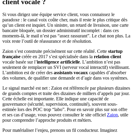
client vocale ?
Si vous dirigez une équipe service client, vous connaissez le
paradoxe : le canal voix coûte cher, mais il reste le plus critique dès
qu’un client est inquiet. Un sinistre, un retard de livraison, une carte
bancaire bloquée, un dossier administratif incomplet : dans ces
moments-là, le mail n’est pas “assez rassurant”. Le chat non plus. La
voix reste l’outil de réassurance et de résolution.
Zaion s’est construite précisément sur cette réalité. Cette
startup
française
créée en 2017 s’est spécialisée dans la
relation client
vocale basée sur l’
intelligence artificielle
. L’ambition n’est pas
seulement de remplacer un SVI (serveur vocal interactif) vieillissant.
L’ambition est de créer des
assistants vocaux
capables d’absorber
des volumes, de qualifier une demande et d’agir dans vos systèmes.
Le signal marché est net : Zaion est référencée par plusieurs dizaines
de grands comptes et traite des dizaines de milliers d’appels par jour.
Cette échelle est importante. Elle indique une capacité de
gouvernance (sécurité, supervision, continuité), souvent sous-
estimée lors des POC trop “labo”. Pour en savoir plus sur son offre
et ses cas d’usage, vous pouvez consulter le site officiel
Zaion
, utile
pour comprendre l’approche produits et métiers.
Pour matérialiser l’enjeu, prenons un fil conducteur. Imaginez