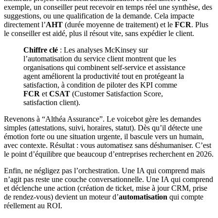
exemple, un conseiller peut recevoir en temps réel une synthèse, des
suggestions, ou une qualification de la demande. Cela impacte
directement l’
AHT
(durée moyenne de traitement) et le
FCR
. Plus
le conseiller est aidé, plus il résout vite, sans expédier le client.
Chiffre clé
: Les analyses McKinsey sur
l’automatisation du service client montrent que les
organisations qui combinent self-service et assistance
agent améliorent la productivité tout en protégeant la
satisfaction, à condition de piloter des KPI comme
FCR
et
CSAT
(Customer Satisfaction Score,
satisfaction client).
Revenons à “Althéa Assurance”. Le voicebot gère les demandes
simples (attestations, suivi, horaires, statut). Dès qu’il détecte une
émotion forte ou une situation urgente, il bascule vers un humain,
avec contexte. Résultat : vous automatisez sans déshumaniser. C’est
le point d’équilibre que beaucoup d’entreprises recherchent en 2026.
Enfin, ne négligez pas l’orchestration. Une IA qui comprend mais
n’agit pas reste une couche conversationnelle. Une IA qui comprend
et déclenche une action (création de ticket, mise à jour CRM, prise
de rendez-vous) devient un moteur d’
automatisation
qui compte
réellement au ROI.