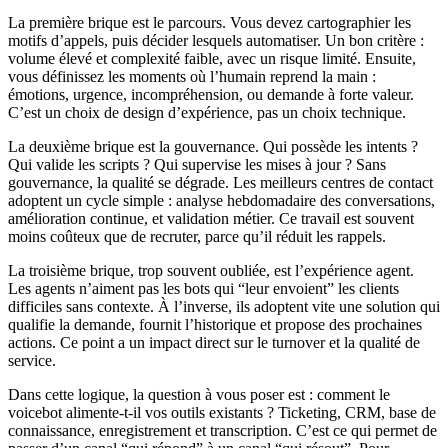
La première brique est le parcours. Vous devez cartographier les
motifs d’appels, puis décider lesquels automatiser. Un bon critère :
volume élevé et complexité faible, avec un risque limité. Ensuite,
vous définissez les moments où l’humain reprend la main :
émotions, urgence, incompréhension, ou demande à forte valeur.
C’est un choix de design d’expérience, pas un choix technique.
La deuxième brique est la gouvernance. Qui possède les intents ?
Qui valide les scripts ? Qui supervise les mises à jour ? Sans
gouvernance, la qualité se dégrade. Les meilleurs centres de contact
adoptent un cycle simple : analyse hebdomadaire des conversations,
amélioration continue, et validation métier. Ce travail est souvent
moins coûteux que de recruter, parce qu’il réduit les rappels.
La troisième brique, trop souvent oubliée, est l’expérience agent.
Les agents n’aiment pas les bots qui “leur envoient” les clients
difficiles sans contexte. À l’inverse, ils adoptent vite une solution qui
qualifie la demande, fournit l’historique et propose des prochaines
actions. Ce point a un impact direct sur le turnover et la qualité de
service.
Dans cette logique, la question à vous poser est : comment le
voicebot alimente-t-il vos outils existants ? Ticketing, CRM, base de
connaissance, enregistrement et transcription. C’est ce qui permet de