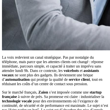
La voix redevient un canal stratégique. Pas par nostalgie du
téléphone, mais parce que les attentes clients ont changé : réponse
immédiate, parcours simple, et capacité à traiter un imprévu sans
attendre lundi 9h. Dans ce contexte, les
voicebots
et
assistants
vocaux
ne sont plus des gadgets. Ils deviennent une brique
d’
automatisation
qui protège la qualité de
service client
, tout en
réduisant les coûts d’un centre de contact sous pression.
Sur le marché français,
Zaion
s’est imposée comme une
startup
française
à suivre de près. Sa promesse est claire : industrialiser la
technologie vocale
pour des environnements où l’exigence de
continuité, de sécurité et de performance est maximale. Le sujet n’est
pas “faire parler un bot”. Le sujet est d’absorber des pics d’appels,