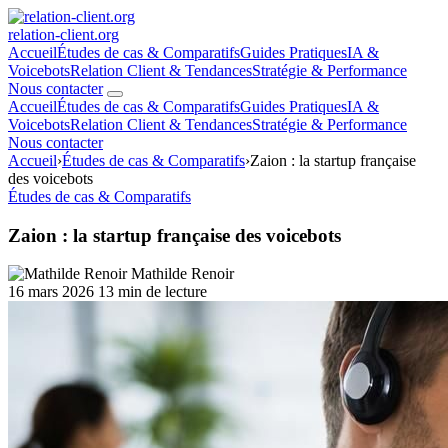
relation
-client
.org
Accueil
Études de cas & Comparatifs
Guides Pratiques
IA &
Voicebots
Relation Client & Tendances
Stratégie & Performance
Nous contacter
Accueil
Études de cas & Comparatifs
Guides Pratiques
IA &
Voicebots
Relation Client & Tendances
Stratégie & Performance
Nous contacter
Accueil
›
Études de cas & Comparatifs
›
Zaion : la startup française
des voicebots
Études de cas & Comparatifs
Zaion : la startup française des voicebots
Mathilde Renoir
16 mars 2026
13 min de lecture